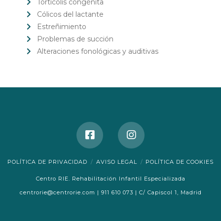
Tortícolis congénita
Cólicos del lactante
Estreñimiento
Problemas de succión
Alteraciones fonológicas y auditivas
POLÍTICA DE PRIVACIDAD
AVISO LEGAL
POLÍTICA DE COOKIES
Centro RIE. Rehabilitación Infantil Especializada
centrorie@centrorie.com
|
911 610 073
|
C/ Capiscol 1, Madrid